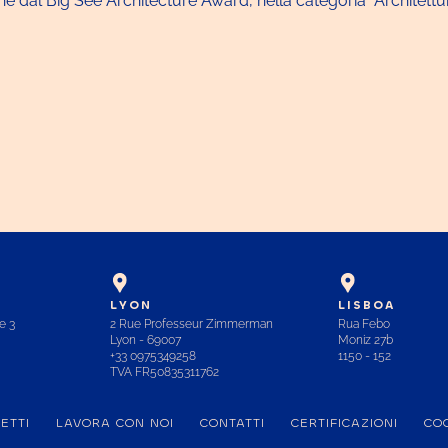
nche dal Big See Architecture Award, nella categoria “Architet
LYON
LISBOA
e 3
2 Rue Professeur Zimmerman
Rua Febo
Lyon - 69007
Moniz 27b
+33 0975349258
1150 - 152
TVA FR50835311762
ETTI
LAVORA CON NOI
CONTATTI
CERTIFICAZIONI
COO