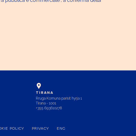
tura pubblica e commerciale”, a conferma della
TIRANA
Rruga Komuna parisit hyrja 1
Tirana - 1001
+355 693610278
KIE POLICY
PRIVACY
ENG