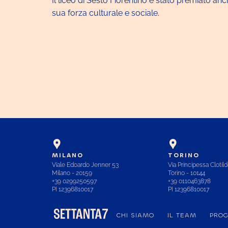
Il liceo di Sesto Fiorentino è stato premiato a
sua forza culturale e sociale.
MILANO
TORINO
Viale Edoardo Jenner 53
Via Principessa Clotild
Milano - 20159
Torino - 10144
+39 0299250597
+39 0110463878
PI 12396810017
PI 12396810017
CHI SIAMO
IL TEAM
PROG