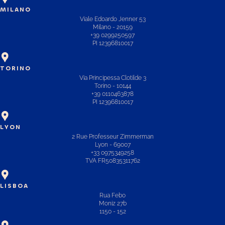
MILANO
Viale Edoardo Jenner 53
Milano - 20159
+39 0299250597
PI 12396810017
TORINO
Via Principessa Clotilde 3
Torino - 10144
+39 0110463878
PI 12396810017
LYON
2 Rue Professeur Zimmerman
Lyon - 69007
+33 0975349258
TVA FR50835311762
LISBOA
Rua Febo
Moniz 27b
1150 - 152