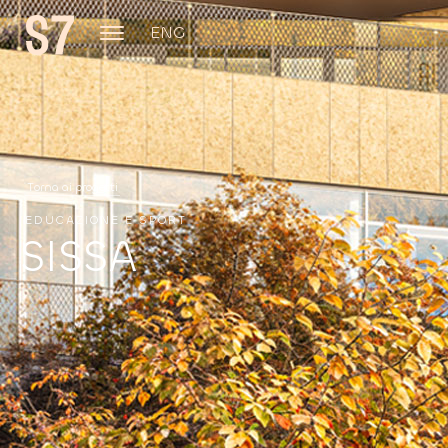
ENG
Torna ai progetti
EDUCAZIONE E SPORT
SISSA