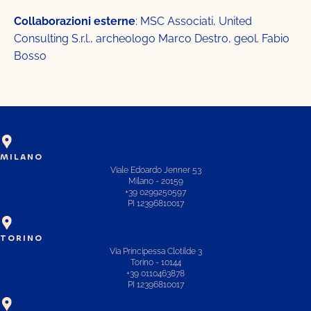
Collaborazioni esterne
: MSC Associati, United
Consulting S.r.l., archeologo Marco Destro, geol. Fabio
Bosso
MILANO
Viale Edoardo Jenner 53
Milano - 20159
+39 0299250597
PI 12396810017
TORINO
Via Principessa Clotilde 3
Torino - 10144
+39 0110463878
PI 12396810017