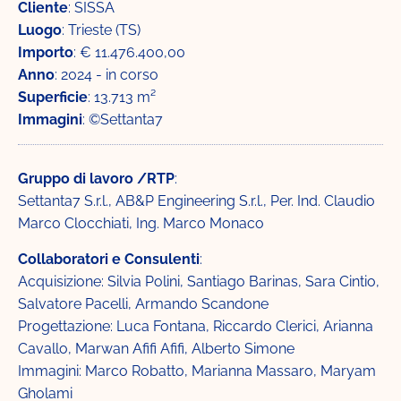
Cliente
: SISSA
Luogo
: Trieste (TS)
Importo
: € 11.476.400,00
Anno
: 2024 - in corso
Superficie
: 13.713 m²
Immagini
: ©Settanta7
Gruppo di lavoro /RTP
:
Settanta7 S.r.l., AB&P Engineering S.r.l., Per. Ind. Claudio
Marco Clocchiati, Ing. Marco Monaco
Collaboratori e Consulenti
:
Acquisizione: Silvia Polini, Santiago Barinas, Sara Cintio,
Salvatore Pacelli, Armando Scandone
Progettazione: Luca Fontana, Riccardo Clerici, Arianna
Cavallo, Marwan Afifi Afifi, Alberto Simone
Immagini: Marco Robatto, Marianna Massaro, Maryam
Gholami