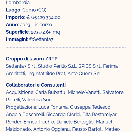
Lombardia
Luogo
: Como (CO)
Importo
: € 65.129.334,00
Anno
: 2023 - in corso
Superficie
: 20.572,65 mq
Immagini
: ©Settanta7
Gruppo di lavoro /RTP
:
Settanta7 S.r.l., Studio Perillo S.r.l., SPIBS S.r.l., Ferima
Architetti, Ing. Mathilde Prot, Ante Quem S.r.l.
Collaboratori e Consulenti
:
Acquisizione: Carla Rubattu, Michele Vanetti, Salvatore
Pacelli, Valentina Soro
Progettazione: Luca Fontana, Giuseppa Tedesco,
Angela Boscarelli, Riccardo Clerici, Bita Rostamiyar
Render: Enrico Picchio, Daniele Bertoglio, Manuel
Maldonado, Antonio Oggianu, Fausto Bartoli, Matteo