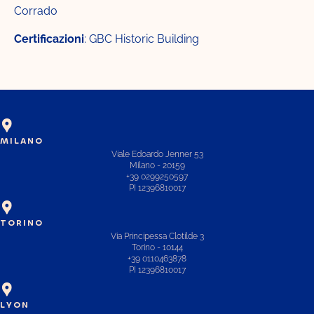
Corrado
Certificazioni
: GBC Historic Building
MILANO
Viale Edoardo Jenner 53
Milano - 20159
+39 0299250597
PI 12396810017
TORINO
Via Principessa Clotilde 3
Torino - 10144
+39 0110463878
PI 12396810017
LYON