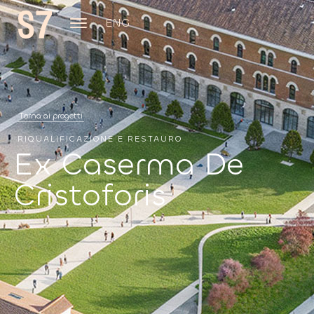
ENG
Torna ai progetti
RIQUALIFICAZIONE E RESTAURO
Ex Caserma De
Cristoforis