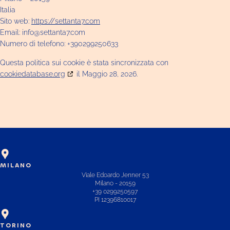
Italia
Sito web:
https://settanta7.com
Email:
info@
settanta7.com
Numero di telefono: +390299250633
Questa politica sui cookie è stata sincronizzata con
cookiedatabase.org
il Maggio 28, 2026.
MILANO
Viale Edoardo Jenner 53
Milano - 20159
+39 0299250597
PI 12396810017
TORINO