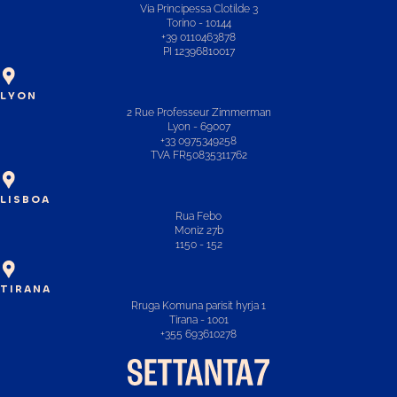
Via Principessa Clotilde 3
Torino - 10144
+39 0110463878
PI 12396810017
LYON
2 Rue Professeur Zimmerman
Lyon - 69007
+33 0975349258
TVA FR50835311762
LISBOA
Rua Febo
Moniz 27b
1150 - 152
TIRANA
Rruga Komuna parisit hyrja 1
Tirana - 1001
+355 693610278