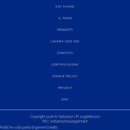
CHI SIAMO
IL TEAM
PROGETTI
LAVORA CON NOI
CONTATTI
CERTIFICAZIONI
COOKIE POLICY
PRIVACY
ENG
Copyright 2026 © Settanta7 | PI: 12396810017
PEC: settanta7srl@legalmail.it
Politiche sulla parità di genere
Credits